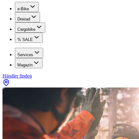
e-Bike
Dreirad
Cargobike
% SALE
Services
Magazin
Händler finden