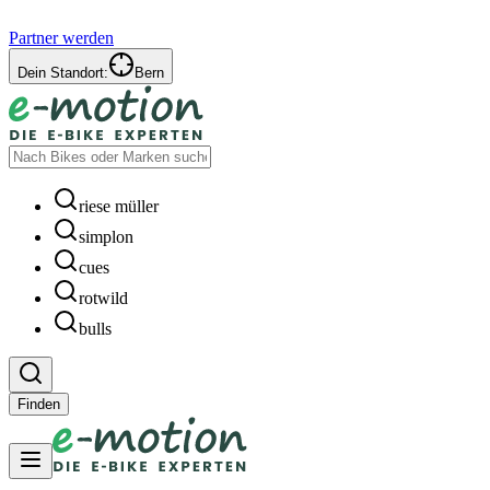
Partner werden
Dein Standort:
Bern
riese müller
simplon
cues
rotwild
bulls
Finden