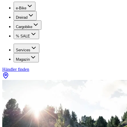
e-Bike
Dreirad
Cargobike
% SALE
Services
Magazin
Händler finden