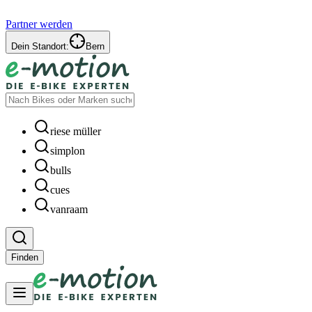
Partner werden
Dein Standort:
Bern
riese müller
simplon
bulls
cues
vanraam
Finden