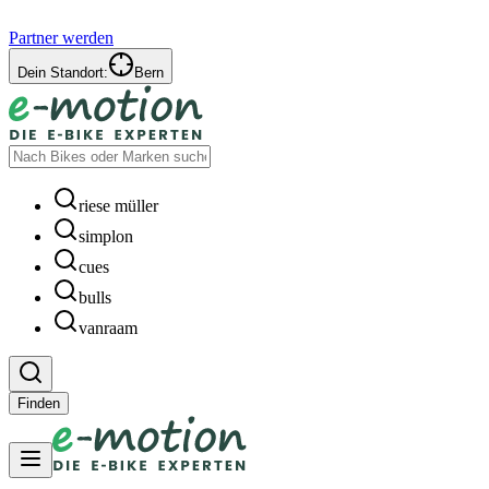
Partner werden
Dein Standort:
Bern
riese müller
simplon
cues
bulls
vanraam
Finden