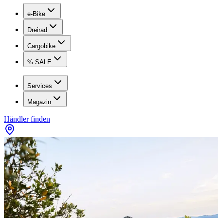
e-Bike
Dreirad
Cargobike
% SALE
Services
Magazin
Händler finden