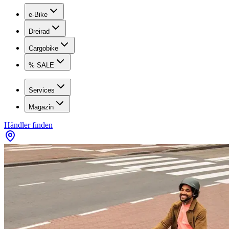
e-Bike
Dreirad
Cargobike
% SALE
Services
Magazin
Händler finden