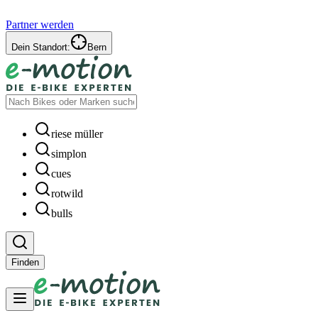
Partner werden
Dein Standort:
Bern
riese müller
simplon
cues
rotwild
bulls
Finden