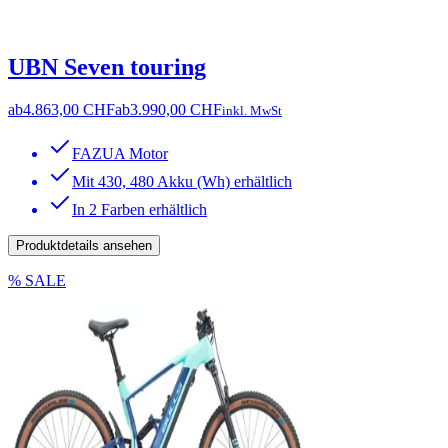
UBN Seven touring
ab
4.863,00 CHF
ab
3.990,00 CHF
inkl. MwSt
FAZUA Motor
Mit 430, 480 Akku (Wh) erhältlich
In 2 Farben erhältlich
Produktdetails ansehen
% SALE