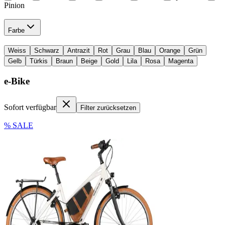
Pinion
Farbe
Weiss
Schwarz
Antrazit
Rot
Grau
Blau
Orange
Grün
Gelb
Türkis
Braun
Beige
Gold
Lila
Rosa
Magenta
e-Bike
Sofort verfügbar
Filter zurücksetzen
% SALE