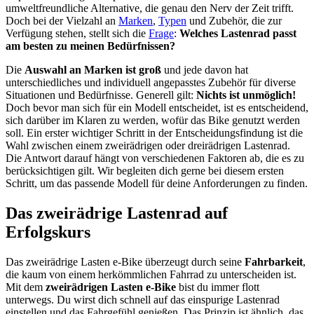
umweltfreundliche Alternative, die genau den Nerv der Zeit trifft.
Doch bei der Vielzahl an
Marken
,
Typen
und Zubehör, die zur
Verfügung stehen, stellt sich die
Frage
:
Welches Lastenrad passt
am besten zu meinen Bedürfnissen?
Die
Auswahl an Marken ist groß
und jede davon hat
unterschiedliches und individuell angepasstes Zubehör für diverse
Situationen und Bedürfnisse. Generell gilt:
Nichts ist unmöglich!
Doch bevor man sich für ein Modell entscheidet, ist es entscheidend,
sich darüber im Klaren zu werden, wofür das Bike genutzt werden
soll. Ein erster wichtiger Schritt in der Entscheidungsfindung ist die
Wahl zwischen einem zweirädrigen oder dreirädrigen Lastenrad.
Die Antwort darauf hängt von verschiedenen Faktoren ab, die es zu
berücksichtigen gilt. Wir begleiten dich gerne bei diesem ersten
Schritt, um das passende Modell für deine Anforderungen zu finden.
Das zweirädrige Lastenrad auf
Erfolgskurs
Das zweirädrige Lasten e-Bike überzeugt durch seine
Fahrbarkeit
,
die kaum von einem herkömmlichen Fahrrad zu unterscheiden ist.
Mit dem
zweirädrigen Lasten e-Bike
bist du immer flott
unterwegs. Du wirst dich schnell auf das einspurige Lastenrad
einstellen und das Fahrgefühl genießen. Das Prinzip ist ähnlich, das