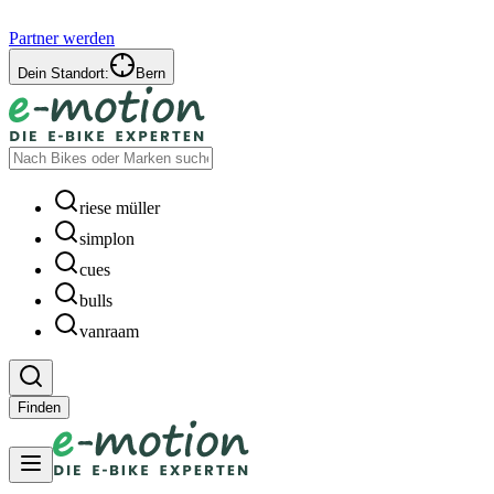
Partner werden
Dein Standort:
Bern
riese müller
simplon
cues
bulls
vanraam
Finden