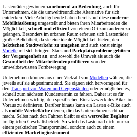
Lastenräder gewinnen
zunehmend an Bedeutung
, auch für
Unternehmen, die die umweltfreundliche Alternative für sich
entdecken. Viele Arbeitgebende haben bereits auf diese
moderne
Mobilitätslösung
umgestellt und bieten ihren Mitarbeitenden die
Möglichkeit,
schnell und effizient
von einem Ort zum anderen zu
gelangen. Besonders im urbanen Raum erfreuen sich Lastenräder
großer Beliebtheit, da sie eine ideale Möglichkeit bieten, den
hektischen Stadtverkehr zu umgehen
und auch sonst einige
Vorteile
mit sich bringen. Staus und
Parkplatzprobleme gehören
der Vergangenheit an
, und sowohl die Umwelt als auch die
Gesundheit der Mitarbeitendenprofitieren
von der
umweltbewussten Fortbewegung.
Unternehmen können aus einer Vielzahl von
Modellen
wählen, die
jeweils auf sie abgestimmt sind. Sie eignen sich hervorragend für
den
Transport von Waren und Gegenständen
oder ermöglichen es,
schnell zum nächsten Kundentermin zu fahren. Daher ist es für
Unternehmen wichtig, den spezifischen Einsatzzweck des Bikes im
Voraus zu definieren. Darüber hinaus kann ein Lasten e-Bike auch
als
mobile Werbefläche
dienen, die das Unternehmen sichtbar
macht. Selbst nach den Fahrten bleibt es ein
wertvoller Begleiter
im täglichen Geschäftsbetrieb. So wird das Lastenrad nicht nur zu
einem praktischen Transportmittel, sondern auch zu einem
effizienten Marketinginstrument
.