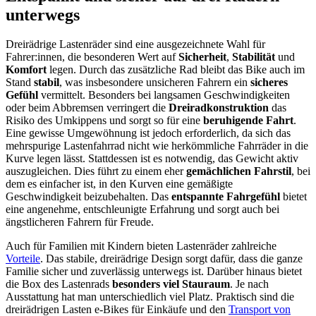
unterwegs
Dreirädrige Lastenräder sind eine ausgezeichnete Wahl für
Fahrer:innen, die besonderen Wert auf
Sicherheit
,
Stabilität
und
Komfort
legen. Durch das zusätzliche Rad bleibt das Bike auch im
Stand
stabil
, was insbesondere unsicheren Fahrern ein
sicheres
Gefühl
vermittelt. Besonders bei langsamen Geschwindigkeiten
oder beim Abbremsen verringert die
Dreiradkonstruktion
das
Risiko des Umkippens und sorgt so für eine
beruhigende Fahrt
.
Eine gewisse Umgewöhnung ist jedoch erforderlich, da sich das
mehrspurige Lastenfahrrad nicht wie herkömmliche Fahrräder in die
Kurve legen lässt. Stattdessen ist es notwendig, das Gewicht aktiv
auszugleichen. Dies führt zu einem eher
gemächlichen Fahrstil
, bei
dem es einfacher ist, in den Kurven eine gemäßigte
Geschwindigkeit beizubehalten. Das
entspannte Fahrgefühl
bietet
eine angenehme, entschleunigte Erfahrung und sorgt auch bei
ängstlicheren Fahrern für Freude.
Auch für Familien mit Kindern bieten Lastenräder zahlreiche
Vorteile
. Das stabile, dreirädrige Design sorgt dafür, dass die ganze
Familie sicher und zuverlässig unterwegs ist. Darüber hinaus bietet
die Box des Lastenrads
besonders viel Stauraum
. Je nach
Ausstattung hat man unterschiedlich viel Platz. Praktisch sind die
dreirädrigen Lasten e-Bikes für Einkäufe und den
Transport von