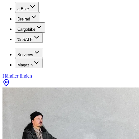
e-Bike
Dreirad
Cargobike
% SALE
Services
Magazin
Händler finden