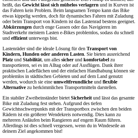
heißt, das
Gewicht lässt sich mühelos verlagern
und in Kurven ist
das Fahren kein Problem. Beim langsamen Tempo kann das Bike
etwas kippelig werden, doch für dynamisches Fahren mit Zuladung
oder beim Transport von Kindern ist das Lastenrad bestens geeignet.
Abkürzungen
durch enge Gassen oder das Navigieren im
Stadtverkehr meistern Lasten e-Bikes problemlos, sodass du schnell
und
effizient
unterwegs bist.
Lastenräder sind die ideale Lösung für den
Transport von
Kindern, Hunden oder anderen Lasten
. Sie bieten ausreichend
Platz
und
Stabilität
, um alles
sicher
und
komfortabel
zu
transportieren, sei es im Alltag oder auf Ausflügen. Dank ihrer
praktischen Ladeflächen und der einfachen Handhabung können sie
problemlos in städtischen Gebieten und auf dem Land genutzt
werden, wodurch sie eine
umweltfreundliche
und
flexible
Alternative
zu herkömmlichen Transportmitteln darstellen.
Ein stabiler Zweibeinständer bietet
Sicherheit
und lässt das gesamte
Bike mit Zuladung fest stehen. Aufgrund des tiefen
Gewichtsschwerpunkts mit der Transportbox zwischen den beiden
Rädern ist ein größerer Wendekreis notwendig. Dies kann zu
mehreren Anläufen beim Rangieren auf engem Raum führen.
Allerdings ist dies schnell vergessen, wenn du in Windeseile an
deinem Ziel angekommen bist!