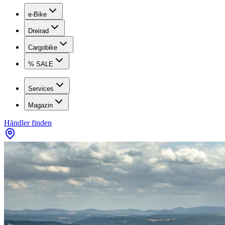
e-Bike
Dreirad
Cargobike
% SALE
Services
Magazin
Händler finden