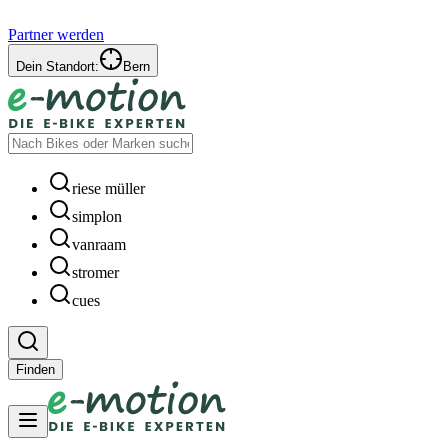
Partner werden
Dein Standort:
Bern
riese müller
simplon
vanraam
stromer
cues
Finden