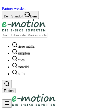
Partner werden
Dein Standort:
Bern
riese müller
simplon
cues
rotwild
bulls
Finden