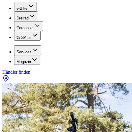
e-Bike
Dreirad
Cargobike
% SALE
Services
Magazin
Händler finden