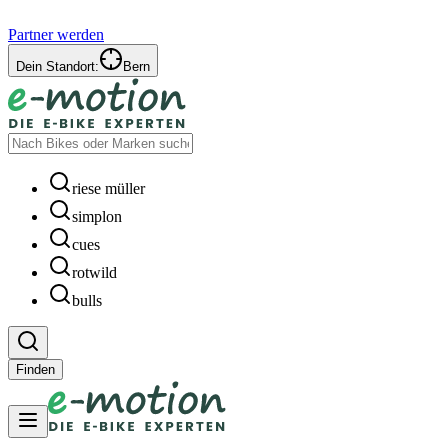
Partner werden
Dein Standort:
Bern
riese müller
simplon
cues
rotwild
bulls
Finden