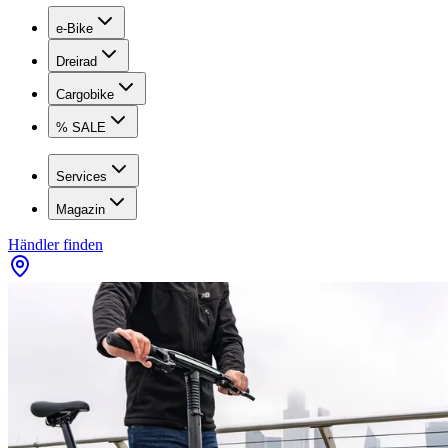
e-Bike
Dreirad
Cargobike
% SALE
Services
Magazin
Händler finden